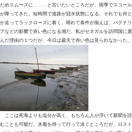
ためスムーズに．．．と言いたいところだが、雨季でスコール
が降ってきた。短時間で道路が冠水状態になる。それでも何と
か走ってラックローズに着く。晴れて条件が揃えば、バクテリ
アなどの影響で赤い色になる湖だ。私がセネガルを訪問国に選
んだ理由の１つだが、今日は曇天で赤い色は見られなかった。
ここは死海よりも塩分が高く、もちろん人が浮いて新聞を読
むことも可能だ。水着を持って行って泳ぐところだが、ロスト