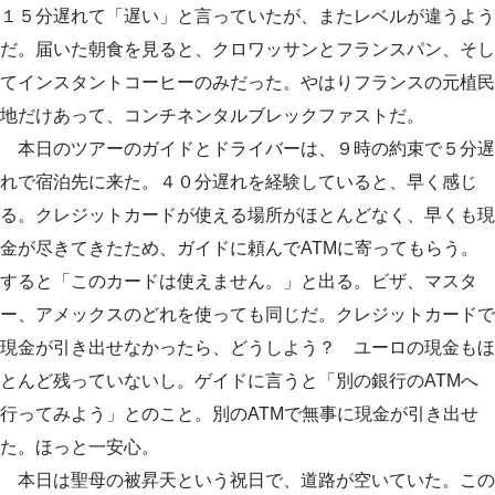
１５分遅れて「遅い」と言っていたが、またレベルが違うよう
だ。届いた朝食を見ると、クロワッサンとフランスパン、そし
てインスタントコーヒーのみだった。やはりフランスの元植民
地だけあって、コンチネンタルブレックファストだ。
本日のツアーのガイドとドライバーは、９時の約束で５分遅
れで宿泊先に来た。４０分遅れを経験していると、早く感じ
る。クレジットカードが使える場所がほとんどなく、早くも現
金が尽きてきたため、ガイドに頼んでATMに寄ってもらう。
すると「このカードは使えません。」と出る。ビザ、マスタ
ー、アメックスのどれを使っても同じだ。クレジットカードで
現金が引き出せなかったら、どうしよう？ ユーロの現金もほ
とんど残っていないし。ゲイドに言うと「別の銀行のATMへ
行ってみよう」とのこと。別のATMで無事に現金が引き出せ
た。ほっと一安心。
本日は聖母の被昇天という祝日で、道路が空いていた。この