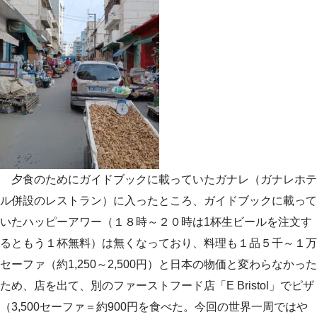
夕食のためにガイドブックに載っていたガナレ（ガナレホテ
ル併設のレストラン）に入ったところ、ガイドブックに載って
いたハッピーアワー（１８時～２０時は1杯生ビールを注文す
るともう１杯無料）は無くなっており、料理も１品５千～１万
セーファ（約1,250～2,500円）と日本の物価と変わらなかった
ため、店を出て、別のファーストフード店「E Bristol」でピザ
（3,500セーファ＝約900円を食べた。今回の世界一周ではや