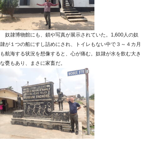
奴隷博物館にも、鎖や写真が展示されていた。1,600人の奴
隷が１つの船にすし詰めにされ、トイレもない中で３～４カ月
も航海する状況を想像すると、心が痛む。奴隷が水を飲む大き
な甕もあり、まさに家畜だ。